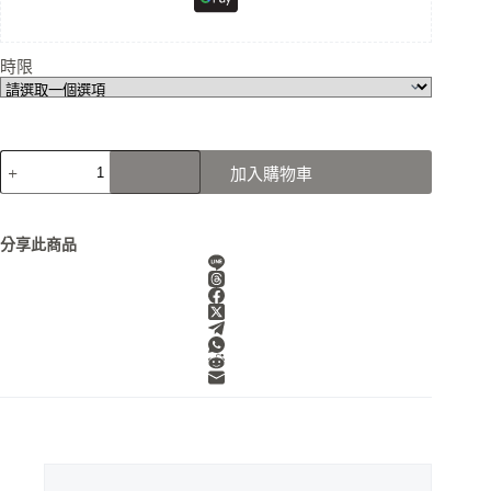
時限
Hola
加入購物車
VPN
共
享
帳
分享此商品
號
跨
區
訂
閱
首
選
全
球
大