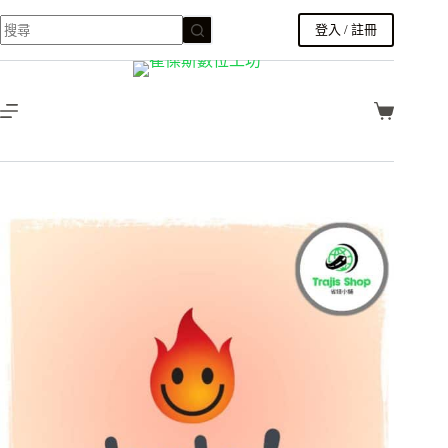
產
跳
品
登入 / 註冊
至
有
主
多
要
種
內
款
購
容
式。
物
可
車
在
產
品
頁
面
選
擇
選
項