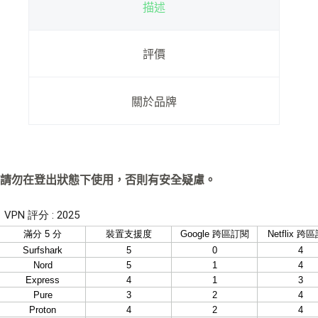
量
描述
節
點
嚴
評價
格
管
控
關於品牌
數
量
請勿在登出狀態下使用，否則有安全疑慮。