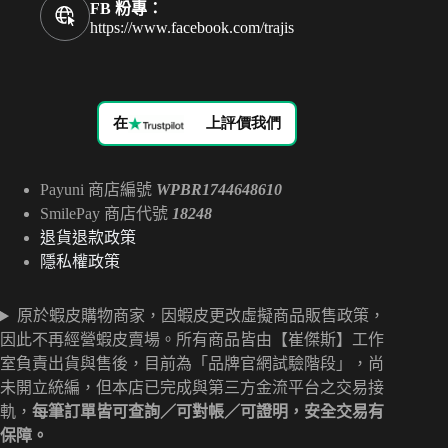
FB 粉專：
https://www.facebook.com/trajis
在
上評價我們
Payuni 商店編號
WPBR1744648610
SmilePay 商店代號
18248
退貨退款政策
隱私權政策
原於蝦皮購物商家，因蝦皮更改虛擬商品販售政策，
因此不再經營蝦皮賣場。所有商品皆由【崔傑斯】工作
室負責出貨與售後，目前為「品牌官網試驗階段」，尚
未開立統編，但本店已完成與第三方金流平台之交易接
軌，
每筆訂單皆可查詢／可對帳／可證明，安全交易有
保障。